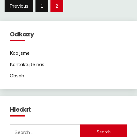
Posts
Previous
1
2
pagination
Odkazy
Kdo jsme
Kontaktujte nás
Obsah
Hledat
Search
for: