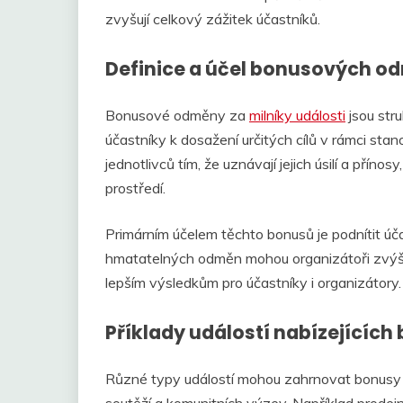
zvyšují celkový zážitek účastníků.
Definice a účel bonusových od
Bonusové odměny za
milníky události
jsou str
účastníky k dosažení určitých cílů v rámci st
jednotlivců tím, že uznávají jejich úsilí a pří
prostředí.
Primárním účelem těchto bonusů je podnítit úč
hmatatelných odměn mohou organizátoři zvýšit
lepším výsledkům pro účastníky i organizátory.
Příklady událostí nabízejících
Různé typy událostí mohou zahrnovat bonusy za