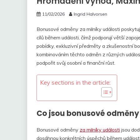
Hromadění výhod, Maximá
11/02/2026
Ingrid Halvorsen
Bonusové odměny za milníky události poskytuj
cílů během události, čímž podporují větší zap
pobídky, exkluzivní předměty a zkušenostní bo
kombinováním těchto odměn z různých událost
podpořit svůj osobní a finanční růst.
Key sections in the article:
Co jsou bonusové odměny z
Bonusové odměny
za milníky události
jsou dod
dosáhnou konkrétních úspěchů během události.