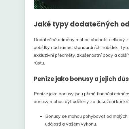
Jaké typy dodatečných od
Dodatečné odměny mohou obohatit celkový záži
pobídky nad rámec standardních nabídek. Tyt
exkluzivní předměty, zkušenostní body a další 
růstu.
Peníze jako bonusy a jejich dů
Peníze jako bonusy jsou přímé finanční odměn
bonusy mohou být uděleny za dosažení konkrétn
Bonusy se mohou pohybovat od malých č
události a vašem výkonu.