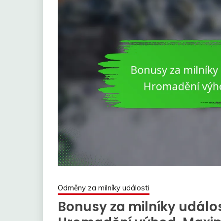
Odměny za milníky události
Bonusy za milníky událos