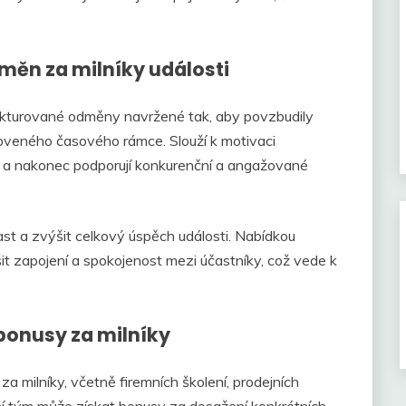
měn za milníky události
ukturované odměny navržené tak, aby povzbudily
anoveného časového rámce. Slouží k motivaci
nosy, a nakonec podporují konkurenční a angažované
ast a zvýšit celkový úspěch události. Nabídkou
 zapojení a spokojenost mezi účastníky, což vede k
 bonusy za milníky
 milníky, včetně firemních školení, prodejních