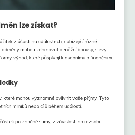
měn lze získat?
tek z účasti na událostech, nabízející různé
o odměny mohou zahrnovat peněžní bonusy, slevy,
formy výhod, které přispívají k osobnímu a finančnímu
sledky
y, které mohou významně ovlivnit vaše příjmy. Tyto
ích milníků nebo cílů během události.
ástek po značné sumy, v závislosti na rozsahu