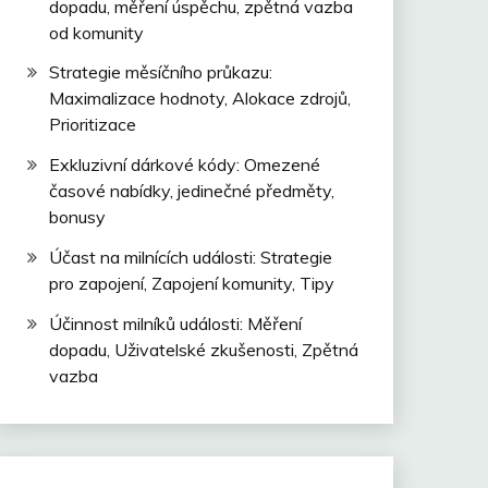
dopadu, měření úspěchu, zpětná vazba
od komunity
Strategie měsíčního průkazu:
Maximalizace hodnoty, Alokace zdrojů,
Prioritizace
Exkluzivní dárkové kódy: Omezené
časové nabídky, jedinečné předměty,
bonusy
Účast na milnících události: Strategie
pro zapojení, Zapojení komunity, Tipy
Účinnost milníků události: Měření
dopadu, Uživatelské zkušenosti, Zpětná
vazba