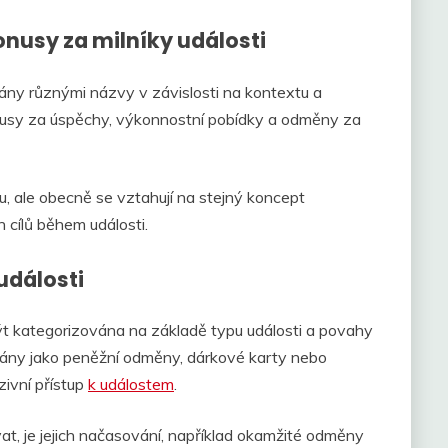
onusy za milníky události
ny různými názvy v závislosti na kontextu a
onusy za úspěchy, výkonnostní pobídky a odměny za
, ale obecně se vztahují na stejný koncept
 cílů během události.
události
t kategorizována na základě typu události a povahy
vány jako peněžní odměny, dárkové karty nebo
zivní přístup
k událostem
.
t, je jejich načasování, například okamžité odměny