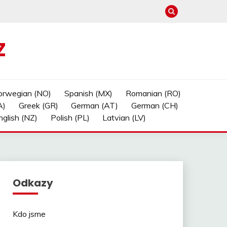
Z
orwegian (NO)
Spanish (MX)
Romanian (RO)
A)
Greek (GR)
German (AT)
German (CH)
nglish (NZ)
Polish (PL)
Latvian (LV)
Odkazy
Kdo jsme