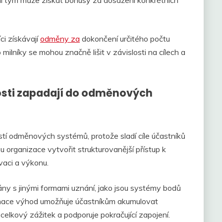
ní tým může získat bonusy za dosažení konkrétních
ci získávají
odměny za
dokončení určitého počtu
milníky se mohou značně lišit v závislosti na cílech a
osti zapadají do odměnových
stí odměnových systémů, protože sladí cíle účastníků
u organizace vytvořit strukturovanější přístup k
vaci a výkonu.
y s jinými formami uznání, jako jsou systémy bodů
nace výhod umožňuje účastníkům akumulovat
celkový zážitek a podporuje pokračující zapojení.