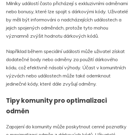
Milníky událostí často přicházejí s exkluzivními odměnami
nebo bonusy, které lze spojit s dárkovými kódy. Uživatelé
by měli být informováni o nadcházejících událostech a
jejich spojených odměnách, protože tyto mohou
významně zvýšit hodnotu dárkových kódů.
Například během speciální události může uživatel získat
dodatečné body nebo odměny za použití dárkového
kódu, což efektivně násobí výhody. Účast v komunitních
výzvách nebo událostech může také odemknout
jedinečné kódy, které dále zvyšují odměny.
Tipy komunity pro optimalizaci
odměn
Zapojení do komunity může poskytnout cenné poznatky
o maximalizaci odměn z dárkových kódů. Uživatelé