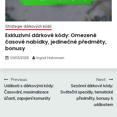
Strategie dárkových kódů
Exkluzivní dárkové kódy: Omezené
časové nabídky, jedinečné předměty,
bonusy
10/03/2026
Ingrid Halvorsen
Post
Previous:
Next:
Události s dárkovými kódy:
Sezónní dárkové kódy:
navigation
Časování, maximalizace
Sváteční speciály, tematické
účasti, zapojení komunity
předměty, bonusy k
událostem