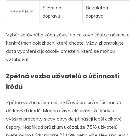
Sleva na
Bezplatná
FREESHIP
dopravu
doprava
Výběr správného kódu závisí na celkové částce nákupu a
konkrétních položkách, které chcete. Vždy zkontrolujte
data vypršení a jakákoliv omezení, která se mohou
vztahovat.
Zpětná vazba uživatelů o účinnosti
kódů
Zpětná vazba uživatelů je klíčová pro určení účinnosti
dárkových kódů. Mnoho uživatelů uvádí, že kódy s
vyššími procenty slevy obvykle přinášejí lepší celkové
úspory. Například průzkum ukázal, že 75% uživatelů
preferovalo kódy nabízející 15% nebo více slevu na jejich